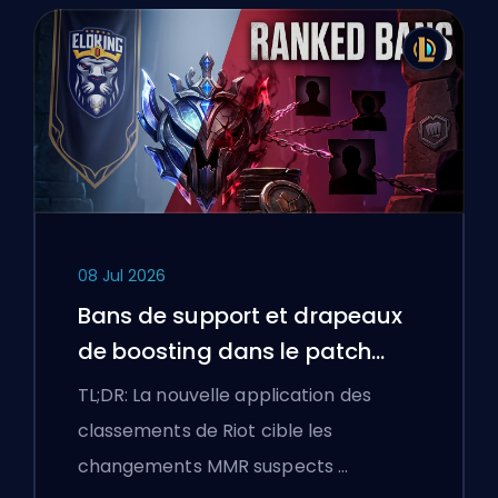
08 Jul 2026
Bans de support et drapeaux
de boosting dans le patch
25.18 de League of Legends
TL;DR: La nouvelle application des
classements de Riot cible les
changements MMR suspects …