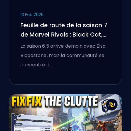
13 Feb 2026
Feuille de route de la saison 7
de Marvel Rivals : Black Cat,
White Fox, et l'événement
La saison 6.5 arrive demain avec Elsa
Monsters Take Manhattan
Bloodstone, mais la communauté se
concentre d…