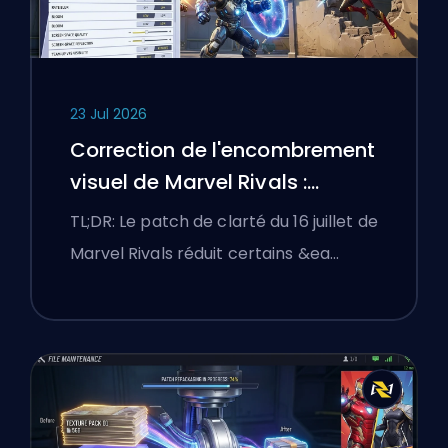
23 Jul 2026
Correction de l'encombrement
visuel de Marvel Rivals :
Meilleurs réglages compétitifs
TL;DR: Le patch de clarté du 16 juillet de
après le patch du 16 juillet
Marvel Rivals réduit certains &ea…