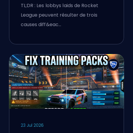
Expliqués
TL;DR : Les lobbys laids de Rocket
League peuvent résulter de trois
causes diff&eac…
23 Jul 2026