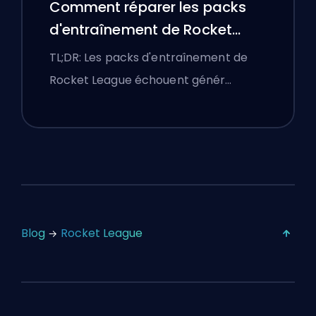
Comment réparer les packs
d'entraînement de Rocket
League qui ne fonctionnent
TL;DR: Les packs d'entraînement de
pas
Rocket League échouent génér…
Blog
Rocket League