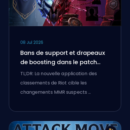
08 Jul 2026
Bans de support et drapeaux
de boosting dans le patch
25.18 de League of Legends
TL;DR: La nouvelle application des
classements de Riot cible les
changements MMR suspects …