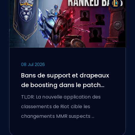
08 Jul 2026
Bans de support et drapeaux
de boosting dans le patch
25.18 de League of Legends
TL;DR: La nouvelle application des
classements de Riot cible les
changements MMR suspects …