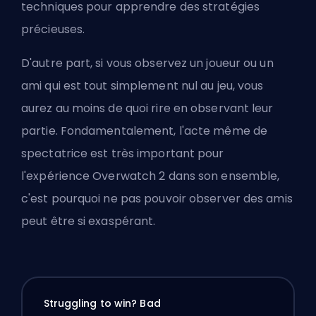
techniques pour apprendre des stratégies
précieuses.
D'autre part, si vous observez un joueur ou un
ami qui est tout simplement nul au jeu, vous
aurez au moins de quoi rire en observant leur
partie. Fondamentalement, l'acte même de
spectatrice est très important pour
l'expérience Overwatch 2 dans son ensemble,
c'est pourquoi ne pas pouvoir observer des amis
peut être si exaspérant.
Struggling to win? Bad