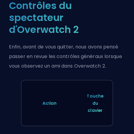
Contrôles du
spectateur
d'Overwatch 2
Enfin, avant de vous quitter, nous avons pensé
passer en revue les contrôles généraux lorsque
vous observez un ami dans Overwatch 2.
Touche
Action
du
clavier