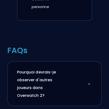
personne
FAQs
Pourquoi devrais-je
observer d'autres
joueurs dans
Overwatch 2?