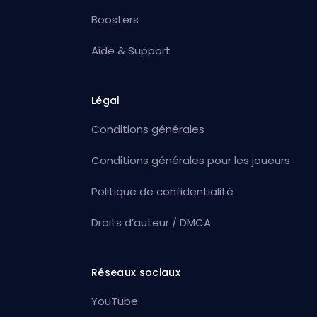
Boosters
Aide & Support
Légal
Conditions générales
Conditions générales pour les joueurs
Politique de confidentialité
Droits d’auteur / DMCA
Réseaux sociaux
YouTube