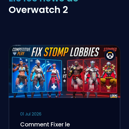
Overwatch 2
01 Jul 2026
Comment Fixer le