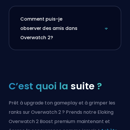
Comment puis-je
observer des amis dans
Overwatch 2?
C’est quoi la
suite
?
Prêt à upgrade ton gameplay et à grimper les
ranks sur Overwatch 2 ? Prends notre Eloking
Overwatch 2 Boost premium maintenant et