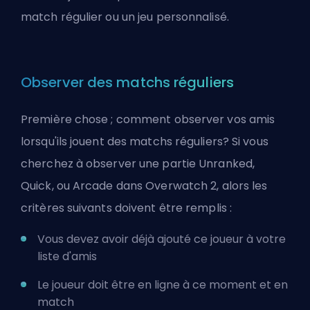
match régulier ou un jeu personnalisé.
Observer des matchs réguliers
Première chose ; comment observer vos amis
lorsqu'ils jouent des matchs réguliers? Si vous
cherchez à observer une partie
Unranked
,
Quick, ou Arcade dans Overwatch 2, alors les
critères suivants doivent être remplis :
Vous devez avoir déjà ajouté ce joueur à votre
liste d'amis
Le joueur doit être en ligne à ce moment et en
match