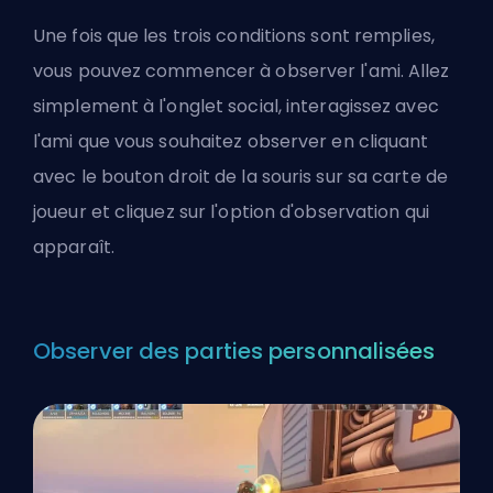
Une fois que les trois conditions sont remplies,
vous pouvez commencer à observer l'ami. Allez
simplement à l'onglet social, interagissez avec
l'ami que vous souhaitez observer en cliquant
avec le bouton droit de la souris sur sa carte de
joueur et cliquez sur l'option d'observation qui
apparaît.
Observer des parties personnalisées