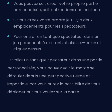
Vous pouvez soit créer votre propre partie
personnalisée, soit entrer dans une existante.
Si vous créez votre propre jeu, il y a deux
emplacements pour les spectateurs.
Pour entrer en tant que spectateur dans un
jeu personnalisé existant, choisissez-en un et
cliquez dessus.
Et voila! En tant que spectateur dans une partie
personnalisée, vous pouvez voir le match se
dérouler depuis une perspective tierce et
impartiale, car vous aurez la possibilité de vous
déplacer où vous voulez sur la carte.