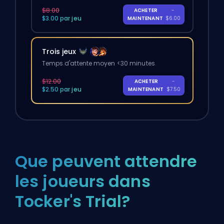
$8.00
ACHETER
-
$3.00 par jeu
MAINTENANT
$6.00
Trois jeux
Temps d'attente moyen <30 minutes
$12.00
ACHETER
-
$2.50 par jeu
MAINTENANT
$7.50
Que peuvent attendre
les joueurs dans
Tocker's Trial?