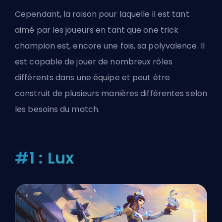
Cependant, la raison pour laquelle il est tant
aimé par les joueurs en tant que one trick
champion
est, encore une fois, sa polyvalence. Il
est capable de jouer de nombreux rôles
différents dans une équipe et peut être
construit de plusieurs manières différentes selon
les besoins du match.
#1 : Lux