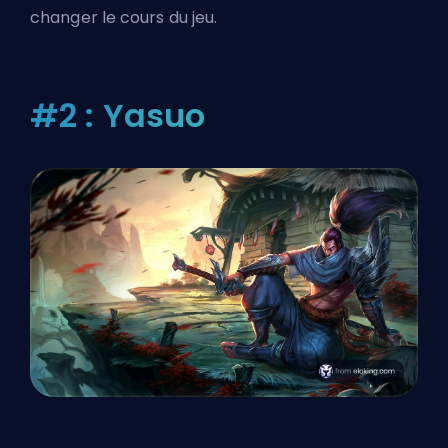
changer le cours du jeu.
#2 : Yasuo