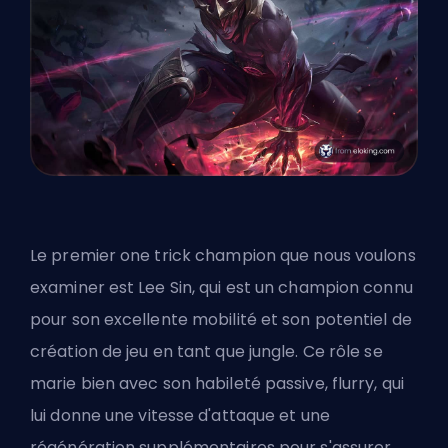
Le premier one trick champion que nous voulons
examiner est Lee Sin, qui est un champion connu
pour son excellente mobilité et son potentiel de
création de jeu en tant que
jungle
. Ce rôle se
marie bien avec son habileté passive, flurry, qui
lui donne une vitesse d'attaque et une
régénération supplémentaires pour s'assurer