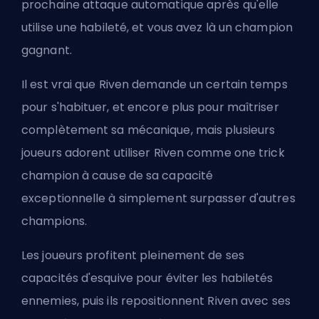
prochaine attaque automatique après qu'elle
utilise une habileté, et vous avez là un champion
gagnant.
Il est vrai que Riven demande un certain temps
pour s'habituer, et encore plus pour maîtriser
complètement sa mécanique, mais plusieurs
joueurs adorent utiliser Riven comme one trick
champion à cause de sa capacité
exceptionnelle à simplement surpasser d'autres
champions.
Les joueurs profitent pleinement de ses
capacités d'esquive pour éviter les habiletés
ennemies, puis ils repositionnent Riven avec ses