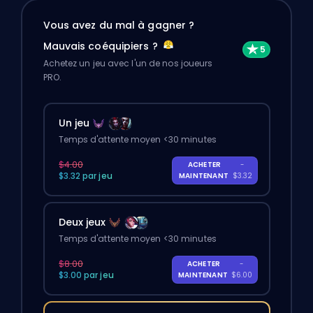
Vous avez du mal à gagner ?
Mauvais coéquipiers ?
Achetez un jeu avec l'un de nos joueurs
PRO.
Un jeu
Temps d'attente moyen <30 minutes
$4.00
ACHETER
-
$3.32 par jeu
MAINTENANT
$3.32
Deux jeux
Temps d'attente moyen <30 minutes
$8.00
ACHETER
-
$3.00 par jeu
MAINTENANT
$6.00