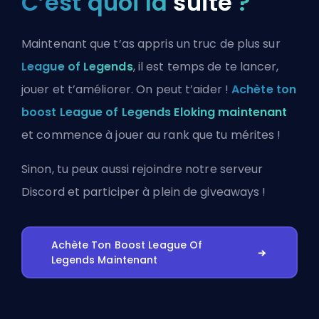
C’est quoi la
suite
?
Maintenant que t’as appris un truc de plus sur
League of Legends
, il est temps de te lancer,
jouer et t’améliorer. On peut t’aider !
Achète ton
boost League of Legends Eloking maintenant
et commence à jouer au rank que tu mérites !
Sinon, tu peux aussi
rejoindre notre serveur
Discord
et participer à plein de giveaways !
Achète Ton Boost League Of
Legends Maintenant