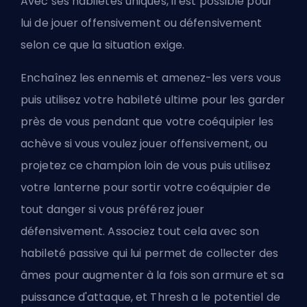
Avec ses habiletés uniques, il est possible pour
lui de jouer offensivement ou défensivement
selon ce que la situation exige.
Enchaînez les ennemis et amenez-les vers vous
puis utilisez votre habileté
ultime
pour les garder
près de vous pendant que votre coéquipier les
achève si vous voulez jouer offensivement, ou
projetez ce champion loin de vous puis utilisez
votre lanterne pour sortir votre coéquipier de
tout danger si vous préférez jouer
défensivement. Associez tout cela avec son
habileté passive qui lui permet de collecter des
âmes pour augmenter à la fois son armure et sa
puissance d'attaque, et Thresh a le potentiel de