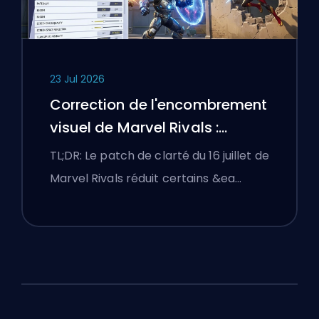
23 Jul 2026
Correction de l'encombrement
visuel de Marvel Rivals :
Meilleurs réglages compétitifs
TL;DR: Le patch de clarté du 16 juillet de
après le patch du 16 juillet
Marvel Rivals réduit certains &ea…