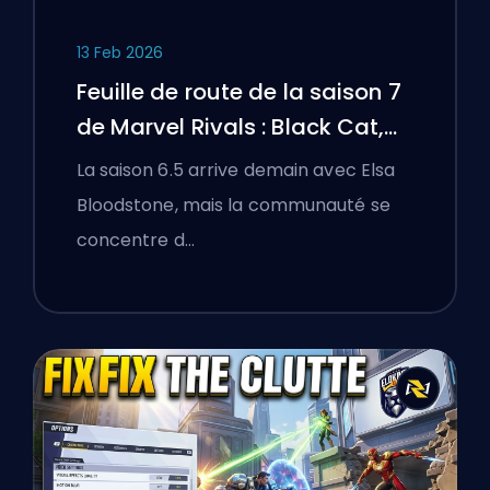
13 Feb 2026
Feuille de route de la saison 7
de Marvel Rivals : Black Cat,
White Fox, et l'événement
La saison 6.5 arrive demain avec Elsa
Monsters Take Manhattan
Bloodstone, mais la communauté se
concentre d…