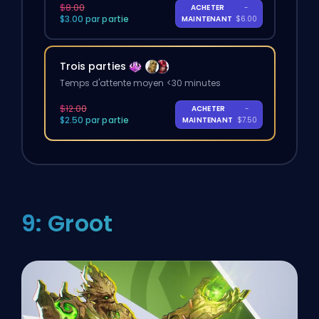
$8.00
ACHETER
-
$3.00 par partie
MAINTENANT
$6.00
Trois parties
Temps d'attente moyen <30 minutes
$12.00
ACHETER
-
$2.50 par partie
MAINTENANT
$7.50
9: Groot