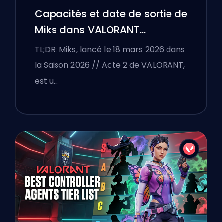
Capacités et date de sortie de
Miks dans VALORANT
expliquées
TL;DR: Miks, lancé le 18 mars 2026 dans
la Saison 2026 // Acte 2 de VALORANT,
est u…