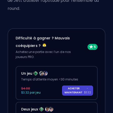
de Jett d'utiliser l'aptitude pour l'ensemble du
round.
Difficulté à gagner ? Mauvais
coéquipiers ?
Achetez une partie avec l’un de nos
joueurs PRO.
Un jeu
Temps d'attente moyen <30 minutes
$4.00
ACHETER
-
$3.32 par jeu
MAINTENANT
$3.32
Deux jeux