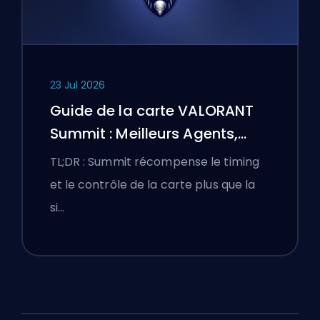
23 Jul 2026
Guide de la carte VALORANT
Summit : Meilleurs Agents,
Callouts et Fumigènes
TL;DR : Summit récompense le timing
et le contrôle de la carte plus que la
si…