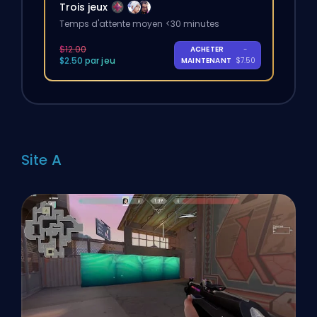
Trois jeux
Temps d'attente moyen <30 minutes
$12.00
ACHETER
-
$2.50 par jeu
MAINTENANT
$7.50
Site A