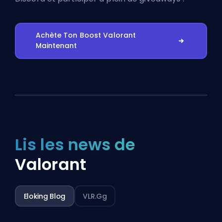
Achète Ton Boost Valorant
Maintenant
Lis les news de
Valorant
Eloking Blog
VLR.gg