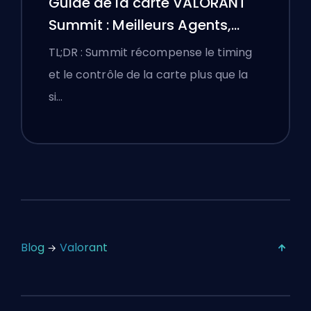
Guide de la carte VALORANT
Summit : Meilleurs Agents,
Callouts et Fumigènes
TL;DR : Summit récompense le timing
et le contrôle de la carte plus que la
si…
Blog
Valorant