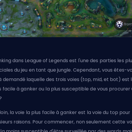
nking
dans League of Legends est l'une des parties les pl
ciales du jeu en tant que
jungle
. Cependant, vous êtes-v
à demandé laquelle des trois voies (
top
,
mid
, et
bot
) est 
s facile à ganker ou la plus susceptible de vous procurer
 ?
loin, la voie la plus facile à ganker est la voie du top pour
sieurs raisons. Pour commencer, non seulement cette vo
 la moins susceptible d'être surveillée par des wards mai