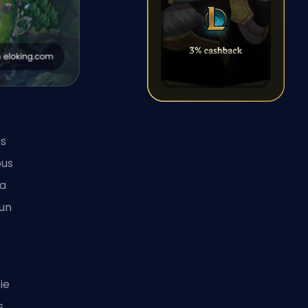
us
ous
la
 un
ie
s