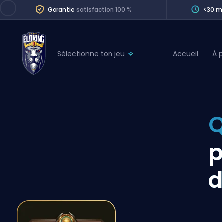
Garantie
satisfaction 100 %
<30 m
Sélectionne ton jeu
Accueil
À 
League of Legends
League 
Marvel Rivals
SERVICES
Valorant
Q
Division Boos
Dota 2
Placements
p
Counter-Strike
Wins
Overwatch 2
d
Coaching
Rocket League
Path of Exile 2
Teammate