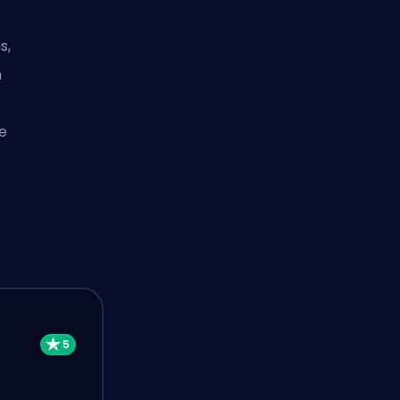
s,
n
se