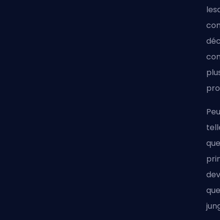
les
com
déc
con
plu
pro
Peu
tel
que
pri
dev
que
jun