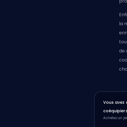
pro
Enf
la 
enn
tou
de 
coo
cha
Vous avez 
coéquipier
Achetez un je