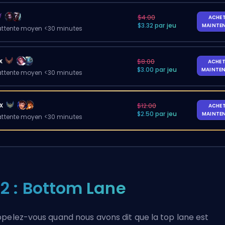
$4.00
ACHE
$3.32 par jeu
MAINTE
ttente moyen <30 minutes
x
$8.00
ACHET
$3.00 par jeu
MAINTE
ttente moyen <30 minutes
x
$12.00
ACHE
$2.50 par jeu
MAINTE
ttente moyen <30 minutes
2 : Bottom Lane
pelez-vous quand nous avons dit que la top lane est