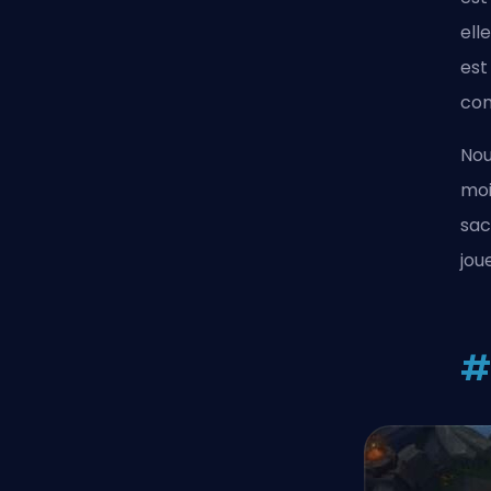
ell
est
con
Nou
moi
sac
jou
#