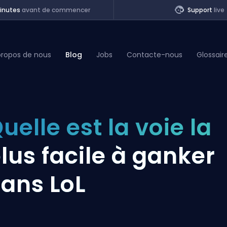
inutes
avant de commencer
Support
live
propos de nous
Blog
Jobs
Contacte-nous
Glossair
of Legends
uelle est la voie la
t
lus facile à ganker
ans LoL