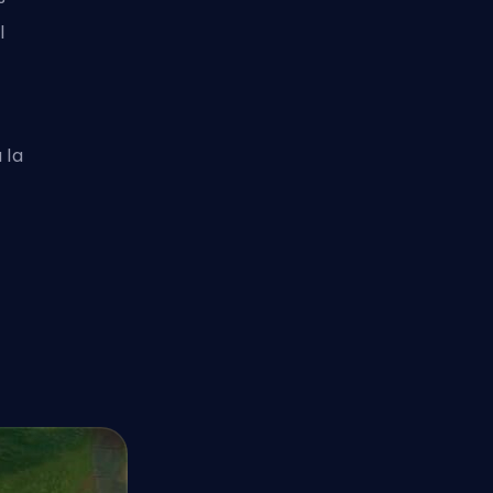
l
 la