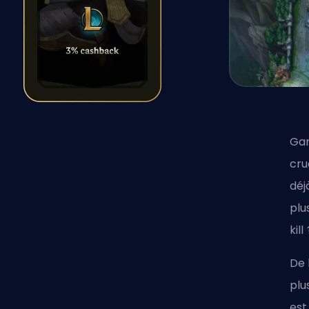
Ga
cru
déj
plu
kill
De 
plu
est