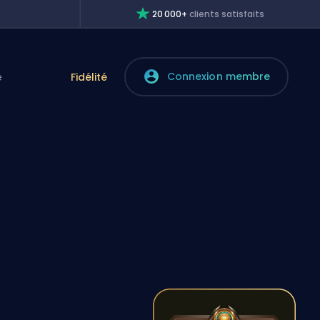
20 000+
clients satisfaits
Connexion membre
e
Fidélité