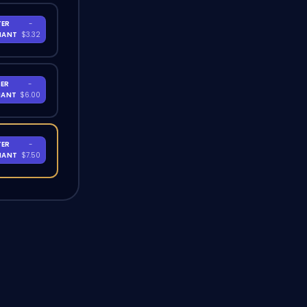
TER
-
NANT
$3.32
ER
-
NANT
$6.00
TER
-
NANT
$7.50