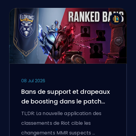
08 Jul 2026
Bans de support et drapeaux
de boosting dans le patch
25.18 de League of Legends
TL;DR: La nouvelle application des
classements de Riot cible les
changements MMR suspects …