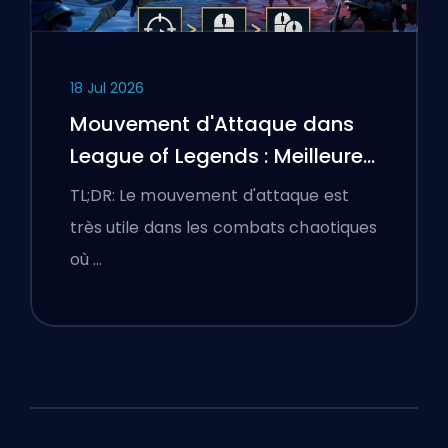
18 Jul 2026
Mouvement d'Attaque dans
League of Legends : Meilleures
Configurations
TL;DR: Le mouvement d'attaque est
très utile dans les combats chaotiques
où …