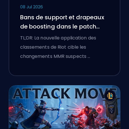
08 Jul 2026
Bans de support et drapeaux
de boosting dans le patch
25.18 de League of Legends
TL;DR: La nouvelle application des
classements de Riot cible les
changements MMR suspects …