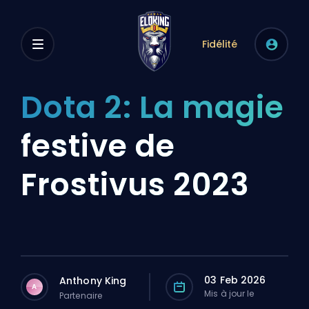
Fidélité
Dota 2: La magie
festive de
Frostivus 2023
03 Feb 2026
Anthony King
A
Mis à jour le
Partenaire