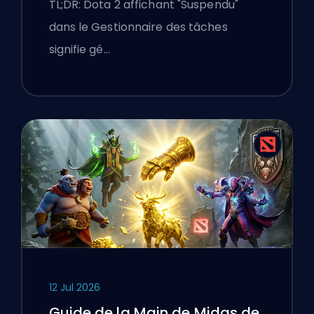
TL;DR: Dota 2 affichant "Suspendu"
un ordinateur portable
dans le Gestionnaire des tâches
Windows
signifie gé…
12 Jul 2026
Guide de la Main de Midas de