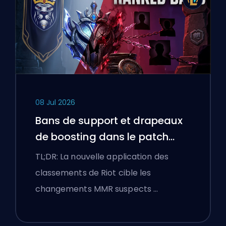
08 Jul 2026
Bans de support et drapeaux
de boosting dans le patch
25.18 de League of Legends
TL;DR: La nouvelle application des
classements de Riot cible les
changements MMR suspects …