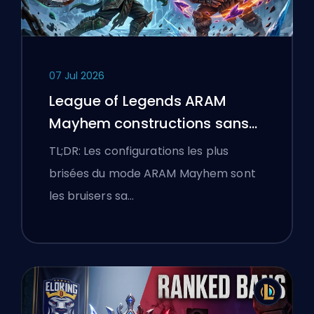
07 Jul 2026
League of Legends ARAM
Mayhem constructions sans
bottes
TL;DR: Les configurations les plus
brisées du mode ARAM Mayhem sont
les bruisers sa…