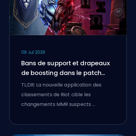
08 Jul 2026
Bans de support et drapeaux
de boosting dans le patch
25.18 de League of Legends
TL;DR: La nouvelle application des
classements de Riot cible les
changements MMR suspects …