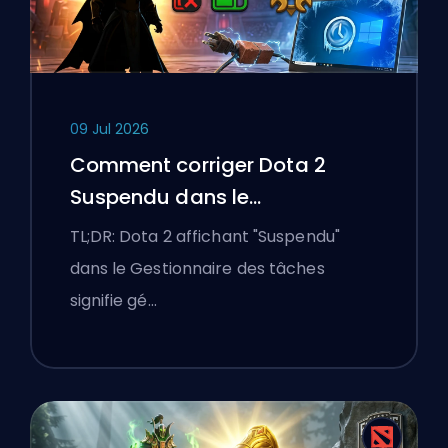
09 Jul 2026
Comment corriger Dota 2
Suspendu dans le
Gestionnaire des tâches sur
TL;DR: Dota 2 affichant "Suspendu"
un ordinateur portable
dans le Gestionnaire des tâches
Windows
signifie gé…