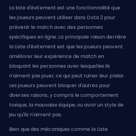
La liste d'évitement est une fonctionnalité que
les joueurs peuvent utiliser dans Dota 2 pour
prévenir le match avec des personnes
spécifiques en ligne. La principale raison derrière
la Liste d'évitement est que les joueurs peuvent
améliorer leur expérience de match en
bloquant les personnes avec lesquelles ils
n'aiment pas jouer, ce qui peut ruiner leur plaisir.
Les joueurs peuvent bloquer d'autres pour
diverses raisons, y compris le comportement
toxique
, la mauvaise équipe, ou avoir un style de
jeu qu'ils n'aiment pas.
Bien que des mécaniques comme la Liste