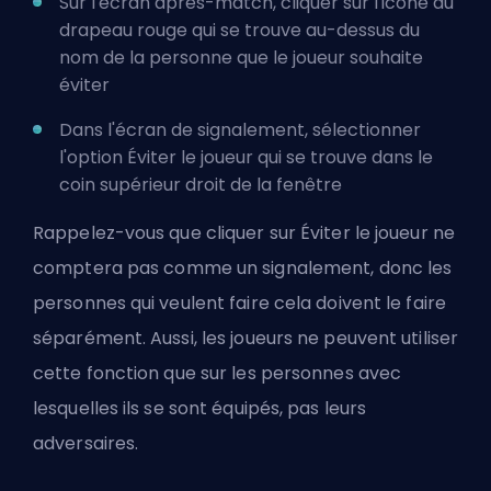
Sur l'écran après-match, cliquer sur l'icône du
drapeau rouge qui se trouve au-dessus du
nom de la personne que le joueur souhaite
éviter
Dans l'écran de signalement, sélectionner
l'option Éviter le joueur qui se trouve dans le
coin supérieur droit de la fenêtre
Rappelez-vous que cliquer sur Éviter le joueur ne
comptera pas comme un signalement, donc les
personnes qui veulent faire cela doivent le faire
séparément. Aussi, les joueurs ne peuvent utiliser
cette fonction que sur les personnes avec
lesquelles ils se sont équipés, pas leurs
adversaires.