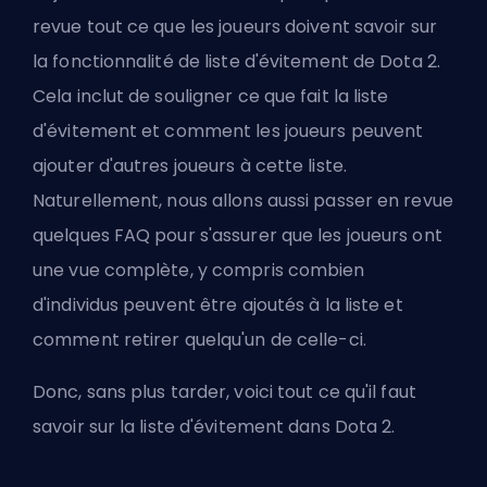
revue tout ce que les joueurs doivent savoir sur
la fonctionnalité de liste d'évitement de Dota 2.
Cela inclut de souligner ce que fait la liste
d'évitement et comment les joueurs peuvent
ajouter d'autres joueurs à cette liste.
Naturellement, nous allons aussi passer en revue
quelques FAQ pour s'assurer que les joueurs ont
une vue complète, y compris combien
d'individus peuvent être ajoutés à la liste et
comment retirer quelqu'un de celle-ci.
Donc, sans plus tarder, voici tout ce qu'il faut
savoir sur la liste d'évitement dans Dota 2.