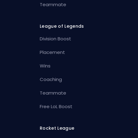
Teammate
League of Legends
Division Boost
Placement
Wins
Coaching
Teammate
Free LoL Boost
Rocket League