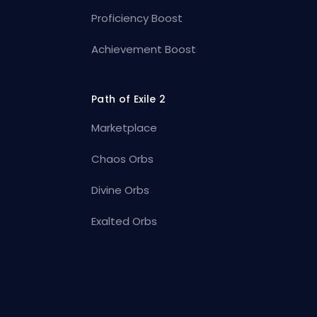
Proficiency Boost
Achievement Boost
Path of Exile 2
Marketplace
Chaos Orbs
Divine Orbs
Exalted Orbs