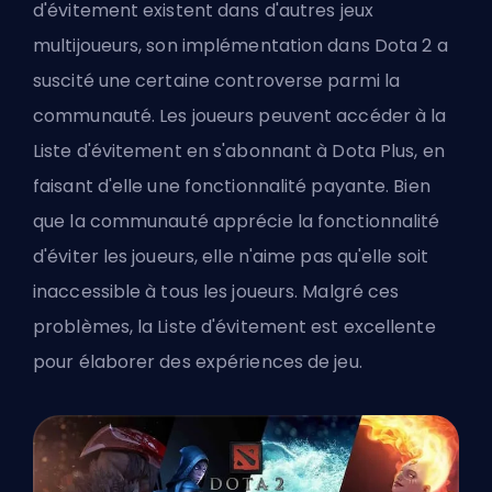
d'évitement existent dans d'autres jeux
multijoueurs, son implémentation dans Dota 2 a
suscité une certaine controverse parmi la
communauté. Les joueurs peuvent accéder à la
Liste d'évitement en s'abonnant à Dota Plus, en
faisant d'elle une fonctionnalité payante. Bien
que la communauté apprécie la fonctionnalité
d'éviter les joueurs, elle n'aime pas qu'elle soit
inaccessible à tous les joueurs. Malgré ces
problèmes, la Liste d'évitement est excellente
pour élaborer des expériences de jeu.