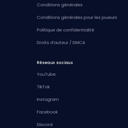
Conditions générales
Conditions générales pour les joueurs
Politique de confidentialité
Droits d’auteur / DMCA
Réseaux sociaux
YouTube
TikTok
Instagram
Facebook
Discord