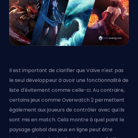
Il est important de clarifier que Valve n'est pas
le seul développeur à avoir une fonctionnalité de
liste d'évitement comme celle-ci. Au contraire,
certains jeux
comme Overwatch 2
permettent
également aux joueurs de contrôler avec qui ils
sont mis en match. Cela montre à quel point le
paysage global des jeux en ligne peut être