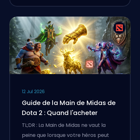
12 Jul 2026
Guide de la Main de Midas de
Dota 2 : Quand l'acheter
TL;DR : La Main de Midas ne vaut la
peine que lorsque votre héros peut